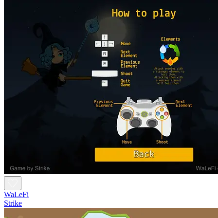
WaLeFi
Strike