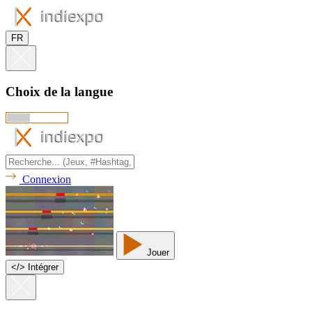
FR
Choix de la langue
Connexion
Jouer
<
/
> Intégrer