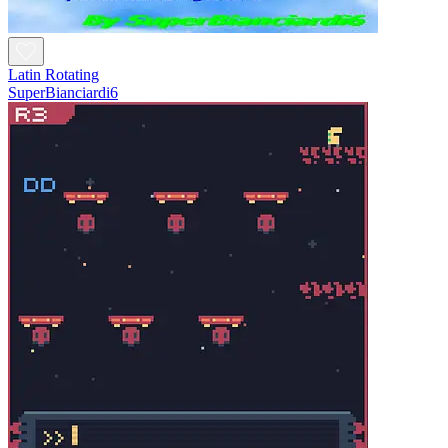
Latin Rotating
SuperBianciardi6