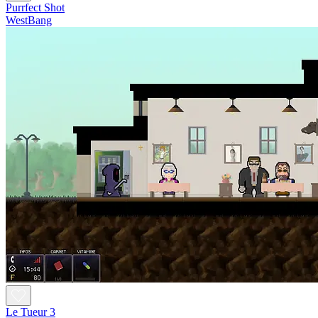
Purrfect Shot
WestBang
Le Tueur 3