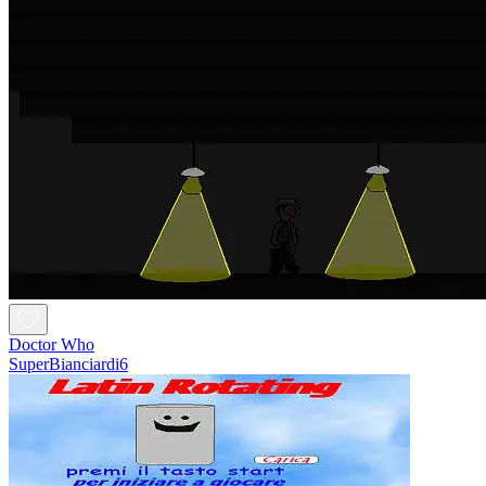
Doctor Who
SuperBianciardi6