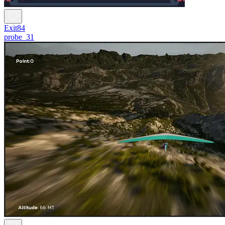
Exit84
probe_31