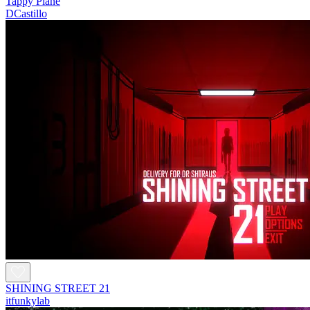
Tappy Plane
DCastillo
SHINING STREET 21
itfunkylab