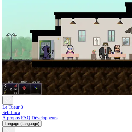
Le Tueur 3
Seb Luca
À propos
FAQ
Développeurs
Langage (Language)