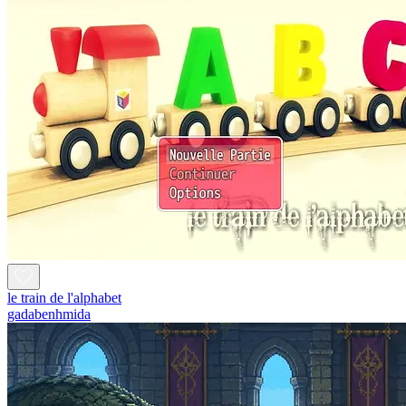
le train de l'alphabet
gadabenhmida