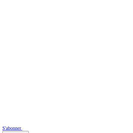
S'abonner