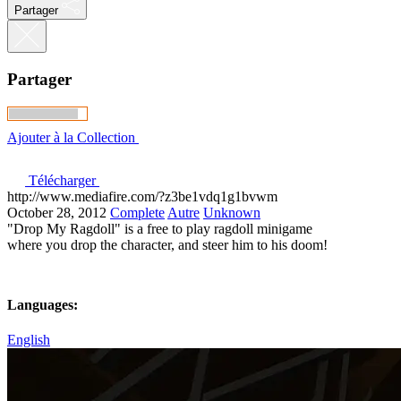
Partager
Partager
Ajouter à la Collection
Télécharger
http://www.mediafire.com/?z3be1vdq1g1bvwm
October 28, 2012
Complete
Autre
Unknown
"Drop My Ragdoll" is a free to play ragdoll minigame
where you drop the character, and steer him to his doom!
Languages:
English