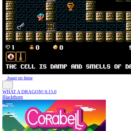
Jouer en ligne
WHAT A DRAGON! 0.15.0
Blackthorn