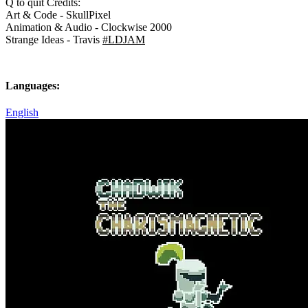
Q to quit Credits:
Art & Code - SkullPixel
Animation & Audio - Clockwise 2000
Strange Ideas - Travis
#LDJAM
Languages:
English