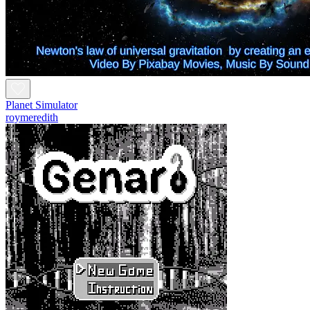
Planet Simulator
roymeredith