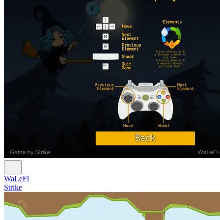
WaLeFi
Strike