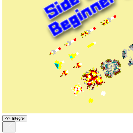
<
/
> Intégrer