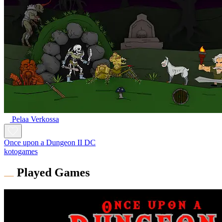
Pelaa Verkossa
Once upon a Dungeon II DC
kotogames
Played Games