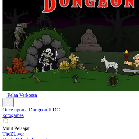
Pelaa Verkossa
Once upon a Dungeon II DC
kotogames
Muut Pelaajat
TheZLiver