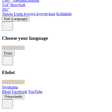
1561°
ValentinLemonts
514°
RosySoft
261°
Tietoja
Usein kysytyt kysymykset
Kehittäjät
Kieli (Language)
Choose your language
Ehdot
Ehdot
Sivukartta
Blogi
Facebook
YouTube
Yhteystiedot