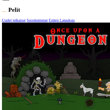
Pelit
Uudet julkaisut
Suosituimmat
Eniten Latauksia