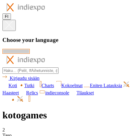
FI
Choose your language
Kirjaudu sisään
Koti
Tutki
Charts
Kokoelmat
Eniten Latauksia
Haasteet
Relics
indieconsole
Tilaukset
kotogames
2
Taso