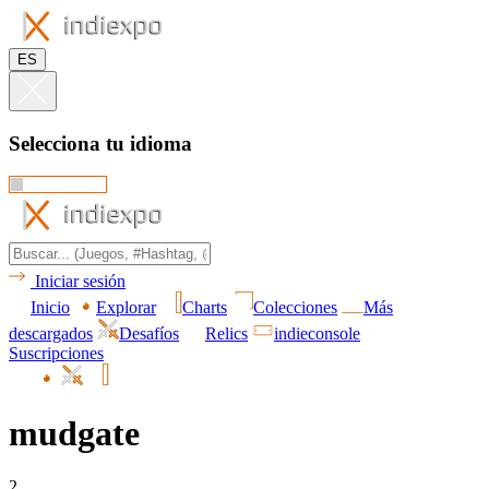
ES
Selecciona tu idioma
Iniciar sesión
Inicio
Explorar
Charts
Colecciones
Más
descargados
Desafíos
Relics
indieconsole
Suscripciones
mudgate
2