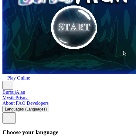
Play Online
BurbujAlan
MysticPrisma
About
FAQ
Developers
Languages (Languages)
Choose your language