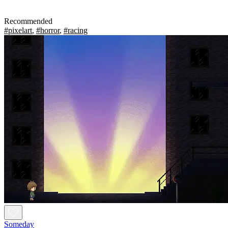
Recommended
#pixelart
,
#horror
,
#racing
Someday