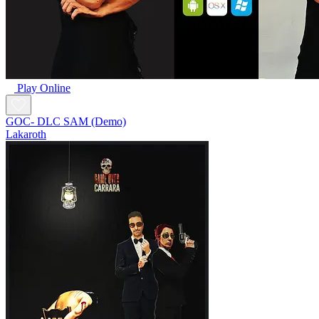
Play Online
GOC- DLC SAM (Demo)
Lakaroth