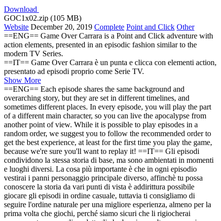
Download
GOC1x02.zip (105 MB)
Website
December 20, 2019
Complete
Point and Click
Other
==ENG== Game Over Carrara is a Point and Click adventure with
action elements, presented in an episodic fashion similar to the
modern TV Series.
==IT== Game Over Carrara è un punta e clicca con elementi action,
presentato ad episodi proprio come Serie TV.
Show More
==ENG== Each episode shares the same background and
overarching story, but they are set in different timelines, and
sometimes different places. In every episode, you will play the part
of a different main character, so you can live the apocalypse from
another point of view. While it is possible to play episodes in a
random order, we suggest you to follow the recommended order to
get the best experience, at least for the first time you play the game,
because we're sure you'll want to replay it! ==IT== Gli episodi
condividono la stessa storia di base, ma sono ambientati in momenti
e luoghi diversi. La cosa più importante è che in ogni episodio
vestirai i panni personaggio principale diverso, affinchè tu possa
conoscere la storia da vari punti di vista è addirittura possibile
giocare gli episodi in ordine casuale, tuttavia ti consigliamo di
seguire l'ordine naturale per una migliore esperienza, almeno per la
prima volta che giochi, perché siamo sicuri che li rigiocherai