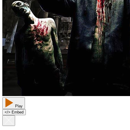
Play
<
/
> Embed