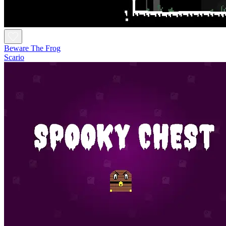
Beware The Frog
Scario