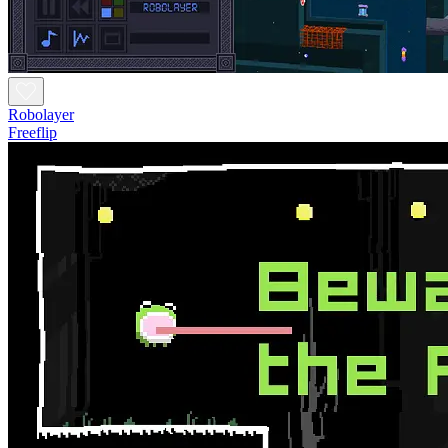
Robolayer
Freeflip