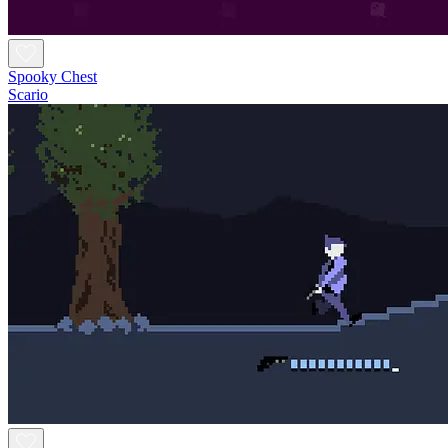
Spooky Chest
Scario