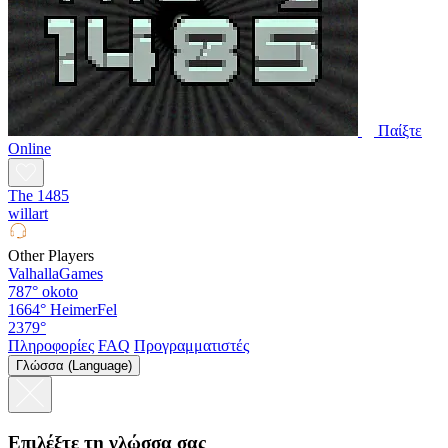
Παίξτε
Online
The 1485
willart
Other Players
ValhallaGames
787°
okoto
1664°
HeimerFel
2379°
Πληροφορίες
FAQ
Προγραμματιστές
Γλώσσα (Language)
Επιλέξτε τη γλώσσα σας