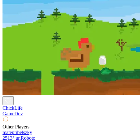
ChickLife
GameDev
Other Players
matepribelszky
2513°
unRoboto