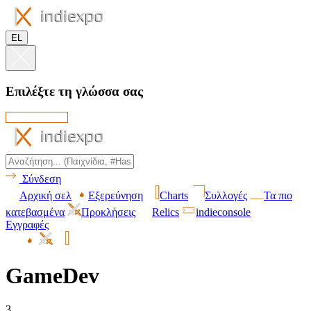
EL
Επιλέξτε τη γλώσσα σας
Σύνδεση
Αρχική σελ
Εξερεύνηση
Charts
Συλλογές
Τα πιο
κατεβασμένα
Προκλήσεις
Relics
indieconsole
Εγγραφές
GameDev
3