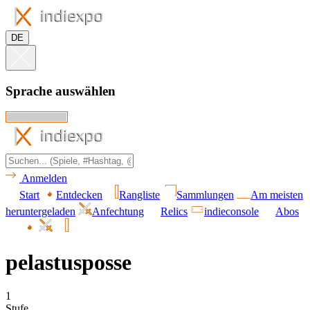
DE
Sprache auswählen
Anmelden
Start
Entdecken
Rangliste
Sammlungen
Am meisten
heruntergeladen
Anfechtung
Relics
indieconsole
Abos
pelastusposse
1
Stufe