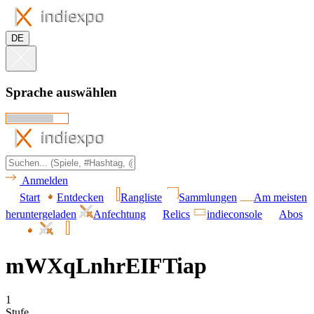
DE
Sprache auswählen
Anmelden
Start
Entdecken
Rangliste
Sammlungen
Am meisten
heruntergeladen
Anfechtung
Relics
indieconsole
Abos
mWXqLnhrEIFTiap
1
Stufe