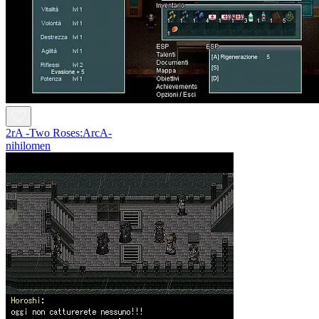
2rA -Two Roses:ArcA-
nihilomen