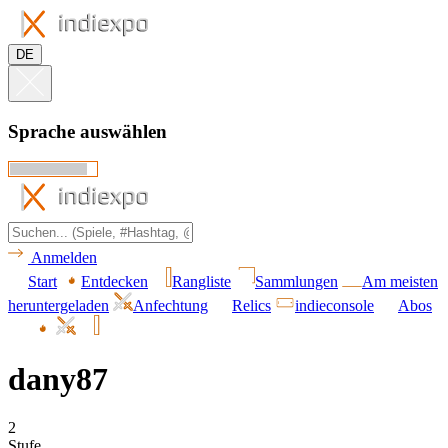
DE
Sprache auswählen
Anmelden
Start
Entdecken
Rangliste
Sammlungen
Am meisten
heruntergeladen
Anfechtung
Relics
indieconsole
Abos
dany87
2
Stufe