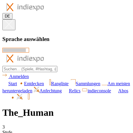
DE
Sprache auswählen
Anmelden
Start
Entdecken
Rangliste
Sammlungen
Am meisten
heruntergeladen
Anfechtung
Relics
indieconsole
Abos
The_Human
3
Stufe