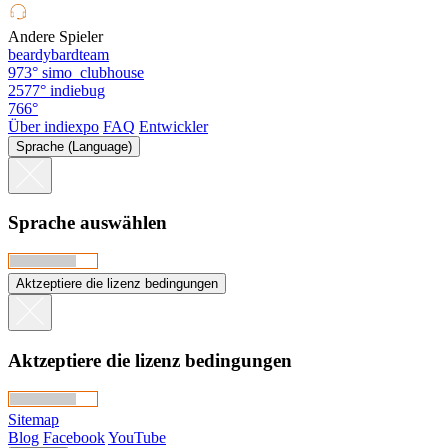
Andere Spieler
beardybardteam
973°
simo_clubhouse
2577°
indiebug
766°
Über indiexpo
FAQ
Entwickler
Sprache (Language)
Sprache auswählen
Aktzeptiere die lizenz bedingungen
Aktzeptiere die lizenz bedingungen
Sitemap
Blog
Facebook
YouTube