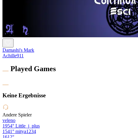
Damashi's Mark
Achille911
Played Games
Keine Ergebnisse
Andere Spieler
veleno
1954°
Little_j_plus
1541°
mitya1234
1612°