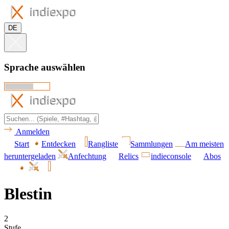
DE
Sprache auswählen
Anmelden
Start
Entdecken
Rangliste
Sammlungen
Am meisten
heruntergeladen
Anfechtung
Relics
indieconsole
Abos
Blestin
2
Stufe