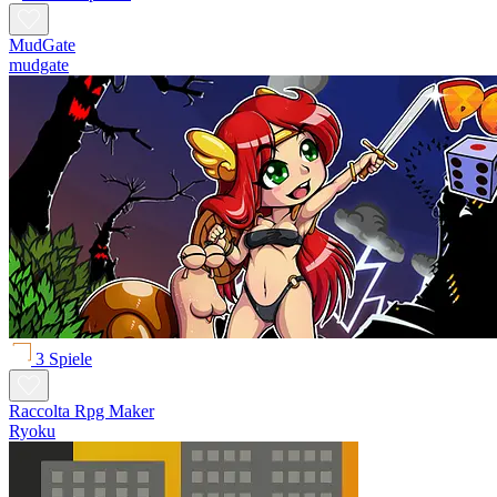
MudGate
mudgate
3 Spiele
Raccolta Rpg Maker
Ryoku