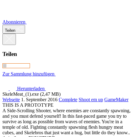
Abonnieren
Teilen
Teilen
Zur Sammlung hinzufügen
Herunterladen
SkeleMeat_(1).exe (2,47 MB)
Webseite
1. September 2016
Complete
Shoot em up
GameMaker
THIS IS A PROTOTYPE
A Side-Scrolling Shooter, where enemies are constantly spawning,
and you must defend yourself! In this fast-paced game you try to
survive as long as possible from waves of enemies. You're in a
temple of old. Fighting constantly spawning flesh hungry meat
cubes, and Skelebros that just want a hug, but little do they know..