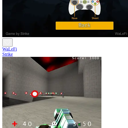
WaLeFi
Strike