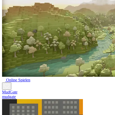
Online Spielen
MudGate
mudgate