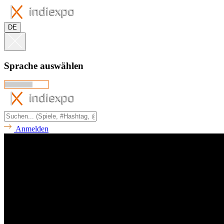
DE
Sprache auswählen
Anmelden