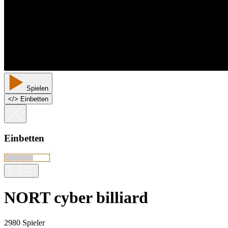
Spielen
<
/
> Einbetten
Einbetten
NORT cyber billiard
2980 Spieler