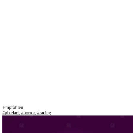
Empfohlen
#pixelart
,
#horror
,
#racing