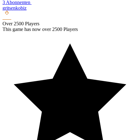
3 Abonnenten
gritsenkobiz
Over 2500 Players
This game has now over 2500 Players