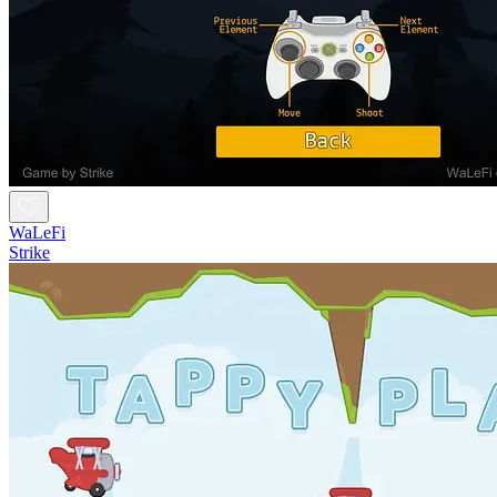
WaLeFi
Strike