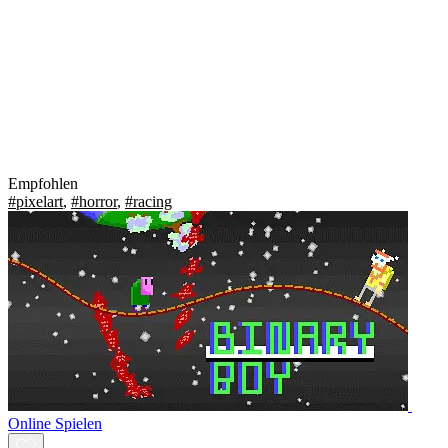
Empfohlen
#pixelart
,
#horror
,
#racing
Online Spielen