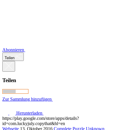
Abonnieren
Teilen
Teilen
Zur Sammlung hinzufügen
Herunterladen
https://play.google.com/store/apps/details?
id=com.luckyjuly.copythat&hl=en
Webseite
13. Oktober 2016
Complete
Puzzle
Unknown