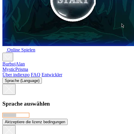
Online Spielen
BurbujAlan
MysticPrisma
Über indiexpo
FAQ
Entwickler
Sprache (Language)
Sprache auswählen
Aktzeptiere die lizenz bedingungen