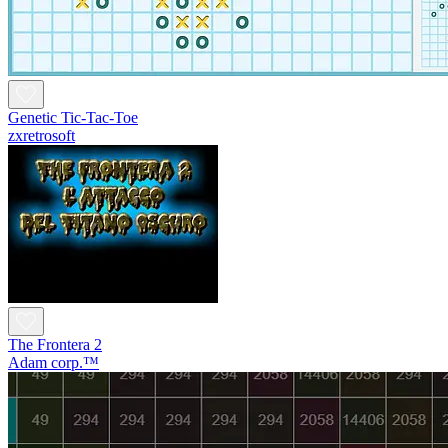
Genetic Tic-Tac-Toe
zxretrosoft
The Frontera 2
Adam corp.™