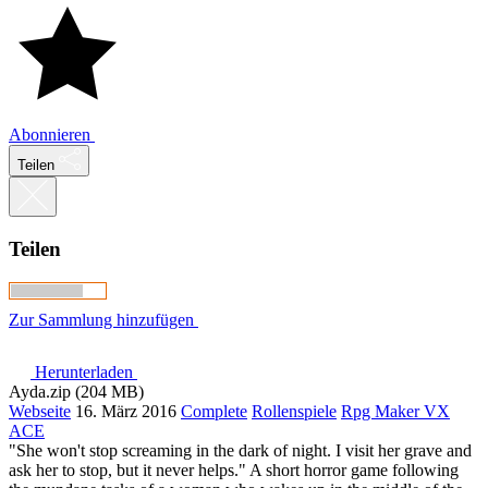
Abonnieren
Teilen
Teilen
Zur Sammlung hinzufügen
Herunterladen
Ayda.zip (204 MB)
Webseite
16. März 2016
Complete
Rollenspiele
Rpg Maker VX
ACE
"She won't stop screaming in the dark of night. I visit her grave and
ask her to stop, but it never helps." A short horror game following