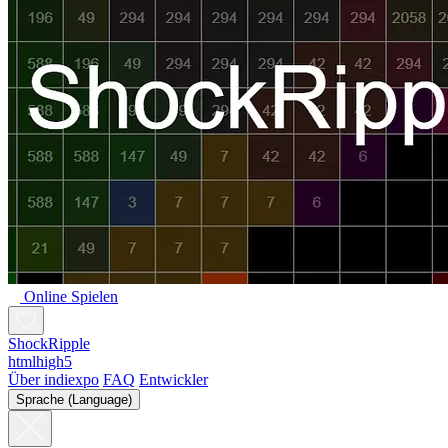
Online Spielen
ShockRipple
htmlhigh5
Über indiexpo
FAQ
Entwickler
Sprache (Language)