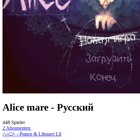
Alice mare - Pусский
448 Spieler
2 Abonnenten
△○□× - Ривер & Lllmarri Lll