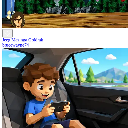
Jeeg Mazinga Goldrak
brucewayne74