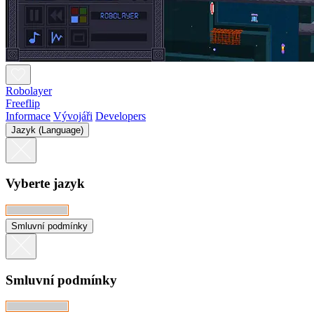
Robolayer
Freeflip
Informace
Vývojáři
Developers
Jazyk (Language)
Vyberte jazyk
Smluvní podmínky
Smluvní podmínky