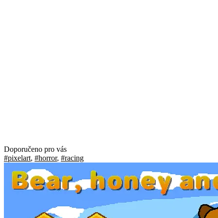
Doporučeno pro vás
#pixelart
,
#horror
,
#racing