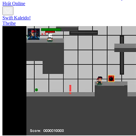
Hrát Online
Swift Kaleido!
Theihe