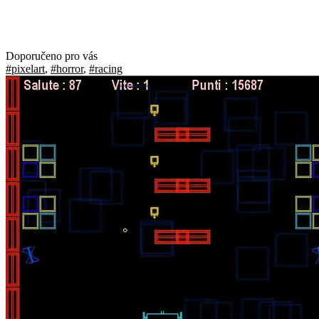
Doporučeno pro vás
#pixelart
,
#horror
,
#racing