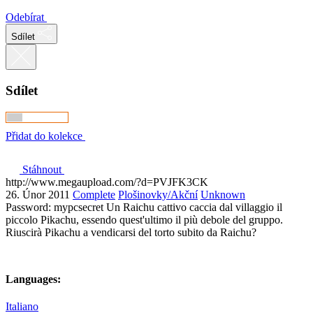
Odebírat
Sdílet
Sdílet
Přidat do kolekce
Stáhnout
http://www.megaupload.com/?d=PVJFK3CK
26. Únor 2011
Complete
Plošinovky/Akční
Unknown
Password: mypcsecret Un Raichu cattivo caccia dal villaggio il
piccolo Pikachu, essendo quest'ultimo il più debole del gruppo.
Riuscirà Pikachu a vendicarsi del torto subito da Raichu?
Languages:
Italiano