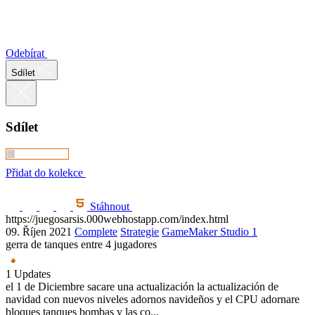
Odebírat
Sdílet
Sdílet
Přidat do kolekce
Stáhnout
https://juegosarsis.000webhostapp.com/index.html
09. Říjen 2021
Complete
Strategie
GameMaker Studio 1
gerra de tanques entre 4 jugadores
1 Updates
el 1 de Diciembre sacare una actualización la actualización de
navidad con nuevos niveles adornos navideños y el CPU adornare
bloques tanques bombas y las co...