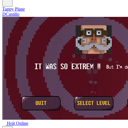
Tappy Plane
DCastillo
Hrát Online