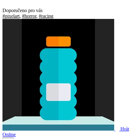
Doporučeno pro vás
#pixelart
,
#horror
,
#racing
Hrát
Online