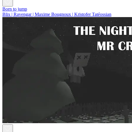
Born to jump
Blix | Ravengar | Maxime Bougnoux | Kristofer Tatéossian