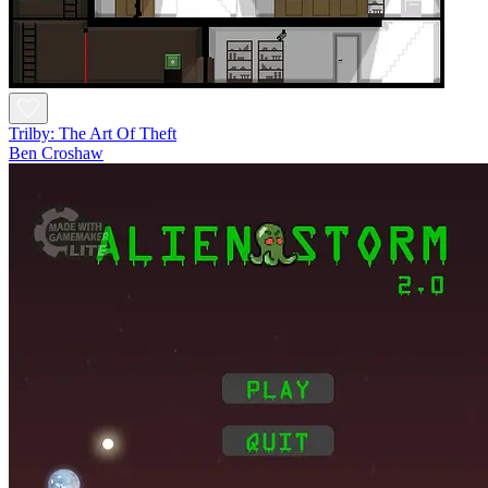
Trilby: The Art Of Theft
Ben Croshaw