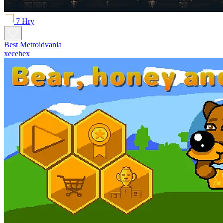
7 Hry
Best Metroidvania
xecebex