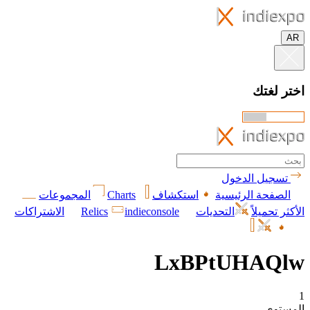
AR
اختر لغتك
تسجيل الدخول
الصفحة الرئيسية
استكشاف
Charts
المجموعات
الأكثر تحميلاً
التحديات
indieconsole
Relics
الاشتراكات
LxBPtUHAQlw
1
المستوى