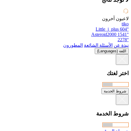
لاعبون آخرون
tiko
Little_j_plus
604°
Asteroid2000
1541°
2278°
نبذة عن
الأسئلة الشائعة
المطورون
اللغة (Languages)
اختر لغتك
شروط الخدمة
شروط الخدمة